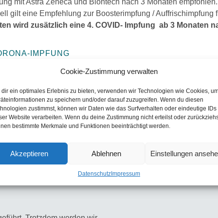
ng mit Astra Zeneca und Biontech nach 3 Monaten empfohlen. Bi
l gilt eine Empfehlung zur Boosterimpfung / Auffrischimpfung fü
ten wird zusätzlich eine 4. COVID- Impfung ab 3 Monaten n
ORONA-IMPFUNG
aren Impfstoff (Biontech oder Moderna) ausgefüllt und untersch
Cookie-Zustimmung verwalten
dir ein optimales Erlebnis zu bieten, verwenden wir Technologien wie Cookies, u
illigungsbogen ausreichend.
äteinformationen zu speichern und/oder darauf zuzugreifen. Wenn du diesen
hnologien zustimmst, können wir Daten wie das Surfverhalten oder eindeutige IDs
d Anamnesebögen für geplante Corona-Impfungen herunterladen.
ser Website verarbeiten. Wenn du deine Zustimmung nicht erteilst oder zurückziehs
zum Impftermin mitbringen. Dadurch vermeiden Sie längere War
nen bestimmte Merkmale und Funktionen beeinträchtigt werden.
Akzeptieren
Ablehnen
Einstellungen anseh
Datenschutz
Impressum
geführt. Trotzdem werden wir