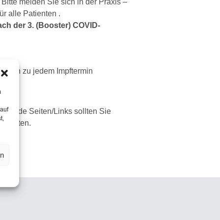
tte melden Sie sich in der Praxis –
r alle Patienten .
ach der 3. (Booster) COVID-
rieben zu jedem Impftermin
m
 auf
 Beide Seiten/Links sollten Sie
t,
tezeiten.
en