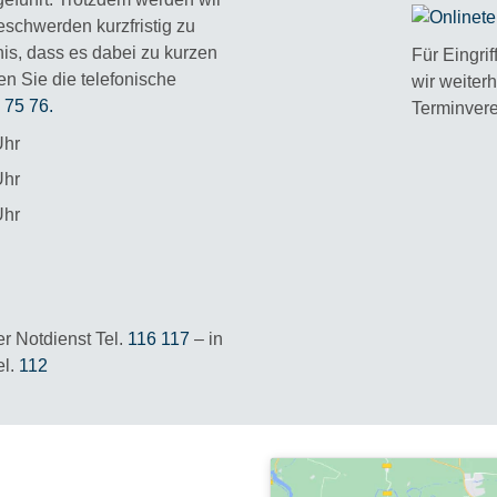
schwerden kurzfristig zu
is, dass es dabei zu kurzen
Für Eingri
n Sie die telefonische
wir weiter
6 75 76.
Terminvere
Uhr
Uhr
Uhr
er Notdienst Tel.
116 117
– in
el.
112