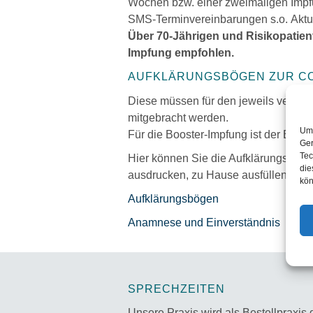
Wochen bzw. einer zweimaligen Impfu
SMS-Terminvereinbarungen s.o. Aktuel
Über 70-Jährigen und Risikopatien
Impfung empfohlen.
AUFKLÄRUNGSBÖGEN ZUR C
Diese müssen für den jeweils verfügb
mitgebracht werden.
Um 
Für die Booster-Impfung ist der Einw
Ger
Tec
Hier können Sie die Aufklärungs- un
die
ausdrucken, zu Hause ausfüllen und 
kön
Aufklärungsbögen
Anamnese und Einverständnis
SPRECHZEITEN
Unsere Praxis wird als Bestellpraxis 